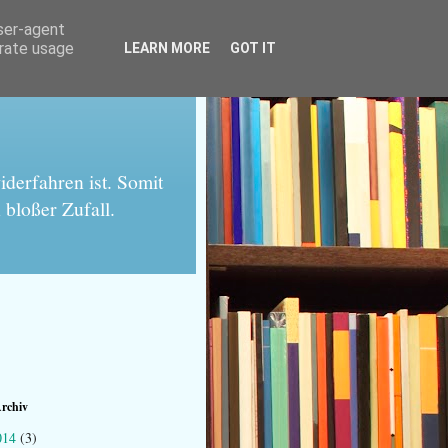
user-agent
erate usage
LEARN MORE
GOT IT
derfahren ist. Somit
 bloßer Zufall.
rchiv
014
(3)