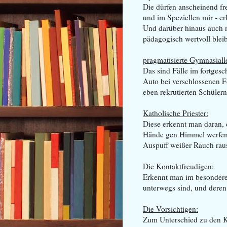
Die dürfen anscheinend fre
und im Speziellen mir - er
Und darüber hinaus auch 
pädagogisch wertvoll bleib
pragmatisierte Gymnasiall
Das sind Fälle im fortges
Auto bei verschlossenen 
eben rekrutierten Schülern
Katholische Priester:
Diese erkennt man daran, 
Hände gen Himmel werfen 
Auspuff weißer Rauch raus
Die Kontaktfreudigen:
Erkennt man im besonder
unterwegs sind, und deren
Die Vorsichtigen:
Zum Unterschied zu den K