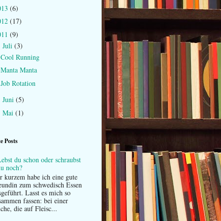
013
(6)
012
(17)
011
(9)
Juli
(3)
▼
Cool Running
Manta Manta
Job Rotation
Juni
(5)
►
Mai
(1)
►
te Posts
ebst du schon oder schraubst
du noch?
r kurzem habe ich eine gute
eundin zum schwedisch Essen
sgeführt. Lasst es mich so
sammen fassen: bei einer
he, die auf Fleisc...