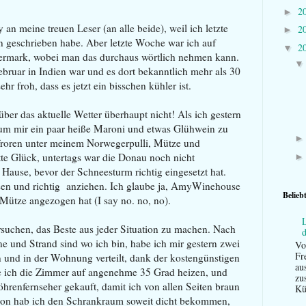
2
►
 an meine treuen Leser (an alle beide), weil ich letzte
2
►
 geschrieben habe. Aber letzte Woche war ich auf
2
▼
iermark, wobei man das durchaus wörtlich nehmen kann.
bruar in Indien war und es dort bekanntlich mehr als 30
ehr froh, dass es jetzt ein bisschen kühler ist.
ber das aktuelle Wetter überhaupt nicht! Als ich gestern
, um mir ein paar heiße Maroni und etwas Glühwein zu
froren unter meinem Norwegerpulli, Mütze und
te Glück, untertags war die Donau noch nicht
Hause, bevor der Schneesturm richtig eingesetzt hat.
sen und richtig anziehen. Ich glaube ja, AmyWinehouse
Belieb
e Mütze angezogen hat (I say no. no, no).
L
suchen, das Beste aus jeder Situation zu machen. Nach
und Strand sind wo ich bin, habe ich mir gestern zwei
Vo
Fr
n und in der Wohnung verteilt, dank der kostengünstigen
au
 ich die Zimmer auf angenehme 35 Grad heizen, und
zu
öhrenfernseher gekauft, damit ich von allen Seiten braun
Küc
ikon hab ich den Schrankraum soweit dicht bekommen,