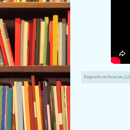
Eingestellt von
Stefan
um
13: