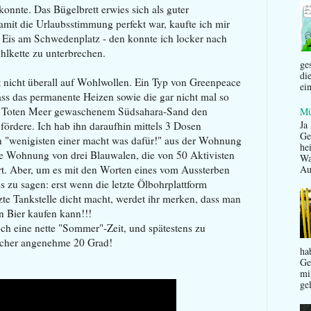
konnte. Das Bügelbrett erwies sich als guter
amit die Urlaubsstimmung perfekt war, kaufte ich mir
 Eis am Schwedenplatz - den konnte ich locker nach
hlkette zu unterbrechen.
ge
di
ßt nicht überall auf Wohlwollen. Ein Typ von Greenpeace
ei
ass das permanente Heizen sowie die gar nicht mal so
im Toten Meer gewaschenem Südsahara-Sand den
Mü
Ja
 fördere. Ich hab ihn daraufhin mittels 3 Dosen
Ge
 "wenigisten einer macht was dafür!" aus der Wohnung
he
e Wohnung von drei Blauwalen, die von 50 Aktivisten
Wa
Au
rt. Aber, um es mit den Worten eines vom Aussterben
 zu sagen: erst wenn die letzte Ölbohrplattform
tzte Tankstelle dicht macht, werdet ihr merken, dass man
n Bier kaufen kann!!!
ch eine nette "Sommer"-Zeit, und spätestens zu
icher angenehme 20 Grad!
hab
Ge
mi
ge