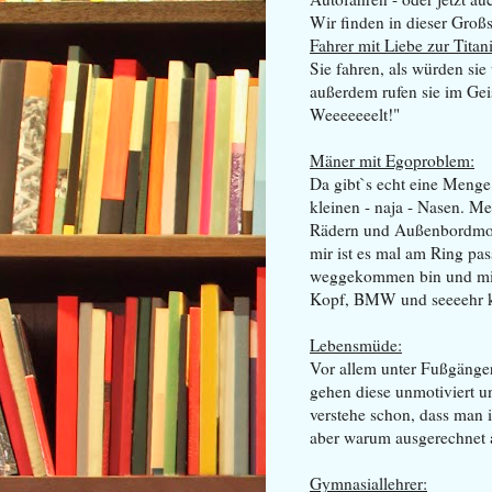
Wir finden in dieser Groß
Fahrer mit Liebe zur Titan
Sie fahren, als würden si
außerdem rufen sie im Gei
Weeeeeeelt!"
Mäner mit Egoproblem:
Da gibt`s echt eine Meng
kleinen - naja - Nasen. M
Rädern und Außenbordmotor
mir ist es mal am Ring pass
weggekommen bin und mic
Kopf, BMW und seeeehr kle
Lebensmüde:
Vor allem unter Fußgängern
gehen diese unmotiviert un
verstehe schon, dass man 
aber warum ausgerechnet 
Gymnasiallehrer: