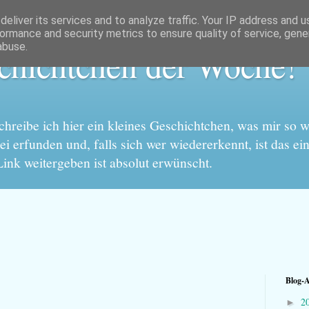
eliver its services and to analyze traffic. Your IP address and 
ormance and security metrics to ensure quality of service, gen
abuse.
chichtchen der Woche!
reibe ich hier ein kleines Geschichtchen, was mir so wi
ei erfunden und, falls sich wer wiedererkennt, ist das ein
nk weitergeben ist absolut erwünscht.
Blog-A
2
►