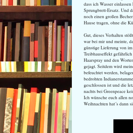
dass ich Wasser einlassen 
Sprungbrett-Ersatz. Und d
noch einen großen Becher
Hause tragen, ohne die Kü
Gut, dieses Verhalten stö
war bei mir und meinte, d
günstige Lieferung von 
Treibhauseffekt gefährlich
Haarspray und den Worten
gejagt. Seitdem wird mein
befeuchtet werden, belage
bedrohten Indianerstammes
geschlossen ist und die le
nachts bei Greenpeace kei
Ich wünsche euch allen no
Weihnachten hat´s dann s