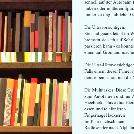
schnell auf der Autobahn 
linken oder mittleren Spu
immer zu unglaublicher Ge
Die Ultravorsichtigen:
Sie sind gaanz leicht im W
bremsen sie sich auf Schr
passieren kann - es könnt
einen auf Grönland mache
Die Ultra-Ultravorsichtige
Falls einem dieser Fahrer 
demselben schon mal die S
Die Multitasker:
Diese Grup
zum Autofahren und mir A
Facebookstatus aktualisie
essen und telefonieren
Fingernägel lackieren
Im Plan nachschauen
Radiosender nach
Alphab
sich rasieren oder föhnen