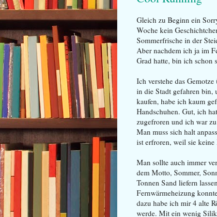
Gleich zu Beginn ein Sorry
Woche kein Geschichtchen
Sommerfrische in der Ste
Aber nachdem ich ja im Fe
Grad hatte, bin ich schon s
Ich verstehe das Gemotze ü
in die Stadt gefahren bin
kaufen, habe ich kaum ge
Handschuhen. Gut, ich hat
zugefroren und ich war zu 
Man muss sich halt anpas
ist erfroren, weil sie kein
Man sollte auch immer ver
dem Motto, Sommer, Sonne 
Tonnen Sand liefern lasse
Fernwärmeheizung konnte
dazu habe ich mir 4 alte R
werde. Mit ein wenig Sil