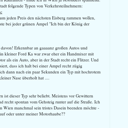
stadt folgende Typen von Verkehrsteilnehmern:
ic
e um jeden Preis den nächsten Eisberg rammen wollen,
ste bei jeder grünen Ampel "Ich bin der König der
e davon! Erkennbar an gaaaanz großen Autos und
ein kleiner Ford Ka war zwar eher ein Handmixer mit
 als ein Auto, aber in der Stadt recht ein Flitzer. Und
iert, dass ich halt bei einer Ampel recht zügig
h dann nach ein paar Sekunden ein Typ mit hochrotem
iner Nase überholt hat ....
 ist dieser Typ sehr beliebt. Meistens vor Gewittern
d recht spontan vom Gehsteig runter auf die Straße. Ich
in Wien manchmal sein tristes Dasein beenden möchte -
auf oder unter meiner Motorhaube??